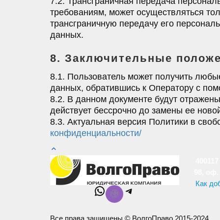
7.2. Трансграничная передача персона
требованиям, может осуществляться тол
трансграничную передачу его персональ
данных.
8. Заключительные полож
8.1. Пользователь может получить люб
данных, обратившись к Оператору с пом
8.2. В данном документе будут отраже
действует бессрочно до замены ее ново
8.3. Актуальная версия Политики в сво
конфиденциальности/
400117 
98, оф.
Как до
WhatsApp
Telegram
Все права защищены © ВолгоПраво 2015-2024