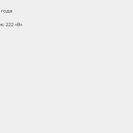
 года
ис 222 «В»