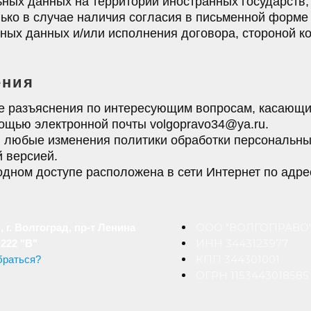
льных данных на территории иностранных государст
ько в случае наличия согласия в письменной форме
ных данных и/или исполнения договора, стороной к
ения
ые разъяснения по интересующим вопросам, касающи
ощью электронной почты volgopravo34@ya.ru.
ны любые изменения политики обработки персональн
й версией.
бодном доступе расположена в сети Интернет по адр
ООО "ВОЛГОПРАВО
, г. Волгоград, пр-т Ленина
ИНН 3443123977
 222 "В"
КПП 344301001
браться?
ОГРН 1153443018585