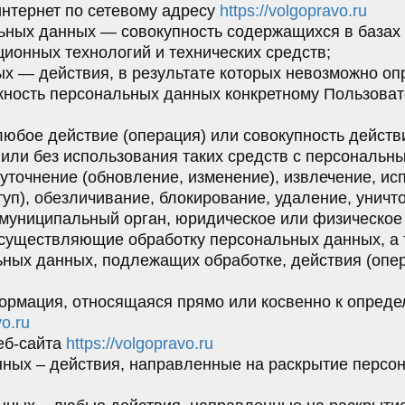
интернет по сетевому адресу
https://volgopravo.ru
ьных данных — совокупность содержащихся в базах
ионных технологий и технических средств;
х — действия, в результате которых невозможно оп
ость персональных данных конкретному Пользоват
любое действие (операция) или совокупность действ
или без использования таких средств с персональны
уточнение (обновление, изменение), извлечение, ис
туп), обезличивание, блокирование, удаление, унич
, муниципальный орган, юридическое или физическое
осуществляющие обработку персональных данных, а
ьных данных, подлежащих обработке, действия (опе
ормация, относящаяся прямо или косвенно к опред
vo.ru
веб-сайта
https://volgopravo.ru
нных – действия, направленные на раскрытие перс