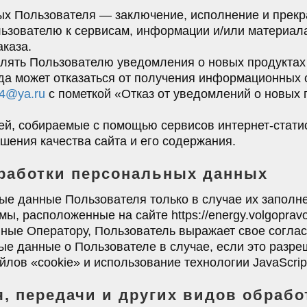
ных Пользователя — заключение, исполнение и прек
льзователю к сервисам, информации и/или материал
аказа.
влять Пользователю уведомления о новых продуктах
гда может отказаться от получения информационных
34@ya.ru
с пометкой «Отказ от уведомлений о новых 
й, собираемые с помощью сервисов интернет-стати
шения качества сайта и его содержания.
бработки персональных данных
ые данные Пользователя только в случае их заполн
ы, расположенные на сайте https://energy.volgopra
ные Оператору, Пользователь выражает свое соглас
ые данные о Пользователе в случае, если это разре
ов «cookie» и использование технологии JavaScript
ия, передачи и других видов обраб