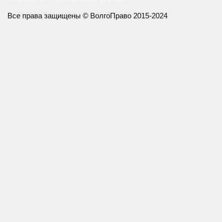
Все права защищены © ВолгоПраво 2015-2024
Как с Вами связаться?
Как с Вами связаться?
Звонок
Звонок
Whatsapp
Whatsapp
Viber
Viber
Telegram
Telegram