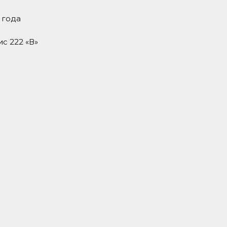
 года
ис 222 «В»