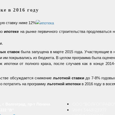
ке в 2016 году
ную ставку ниже 12%
по
ипотеке
на рынке первичного строительства продлеваться н
и.
ых ставок
была запущена в марте 2015 года. Участвующие в н
ки им покрывались из бюджета. В целом программа была оценена
к ипотеки от полного краха, после случаев как в конце 2014
льстве обсуждается снижение
льготной ставки
до 7-8% годовых
о потратить на программу
льготной ипотеки
в 2016 году в восе
ООО "ВОЛГОПРАВО
, г. Волгоград, пр-т Ленина
ИНН 3443123977
 222 "В"