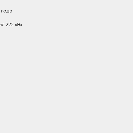
 года
ис 222 «В»