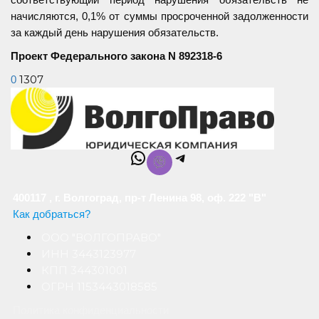
начисляются, 0,1% от суммы просроченной задолженности
за каждый день нарушения обязательств.
Проект Федерального закона N 892318-6
1307
0
WhatsApp
Telegram
400117 , г. Волгоград, пр-т Ленина 98, оф. 222 "В"
Как добраться?
ООО "ВОЛГОПРАВО"
ИНН 3443123977
КПП 344301001
ОГРН 1153443018585
Политика конфиденциальности