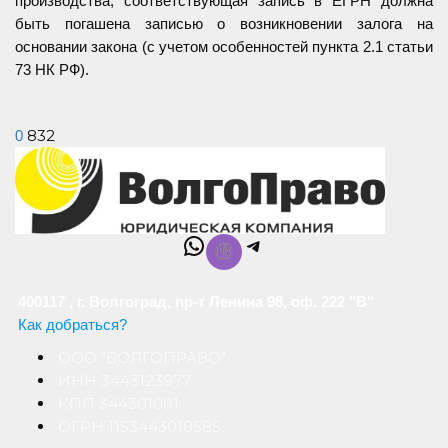
производства, соответствующая запись в ЕГРН должна
быть погашена записью о возникновении залога на
основании закона (с учетом особенностей пункта 2.1 статьи
73 НК РФ).
832
0
WhatsApp
Telegram
400117 , г. Волгоград, пр-т Ленина 98, оф. 222 "В"
Как добраться?
ООО "ВОЛГОПРАВО"
ИНН 3443123977
КПП 344301001
ОГРН 1153443018585