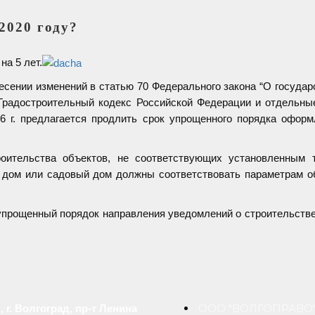
2020 году?
на 5 лет.
есении изменений в статью 70 Федерального закона “О государ
 Градостроительный кодекс Российской Федерации и отдельны
26 г. предлагается продлить срок упрощенного порядка офор
роительства объектов, не соответствующих установленным 
й дом или садовый дом должны соответствовать параметрам 
ь упрощенный порядок направления уведомлений о строительств
ООО "ВОЛГОПРАВО
, г. Волгоград, пр-т Ленина