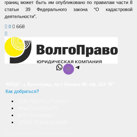
границ может быть им опубликовано по правилам части 8
статьи 39 Федерального закона “О кадастровой
деятельности”.
668
0
WhatsApp
Telegram
400117 , г. Волгоград, пр-т Ленина 98, оф. 222 "В"
Как добраться?
ООО "ВОЛГОПРАВО"
ИНН 3443123977
КПП 344301001
ОГРН 1153443018585
Политика конфиденциальности