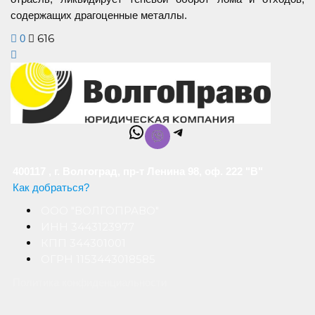
содержащих драгоценные металлы.
616
0
WhatsApp
Telegram
400117 , г. Волгоград, пр-т Ленина 98, оф. 222 "В"
Как добраться?
ООО "ВОЛГОПРАВО"
ИНН 3443123977
КПП 344301001
ОГРН 1153443018585
Политика конфиденциальности
Обработка персональных данных