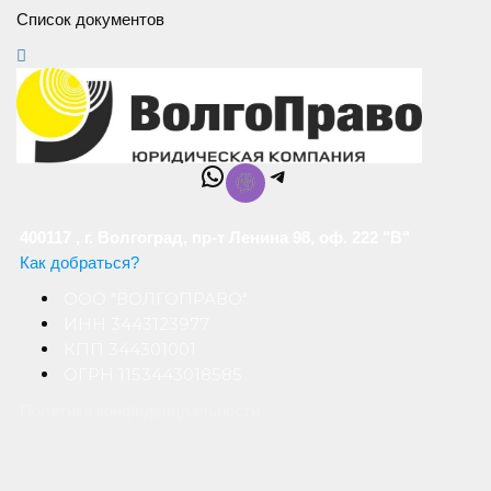
Список документов
WhatsApp
Telegram
400117 , г. Волгоград, пр-т Ленина 98, оф. 222 "В"
Как добраться?
ООО "ВОЛГОПРАВО"
ИНН 3443123977
КПП 344301001
ОГРН 1153443018585
Политика конфиденциальности
Обработка персональных данных
Все права защищены © ВолгоПраво 2015-2024