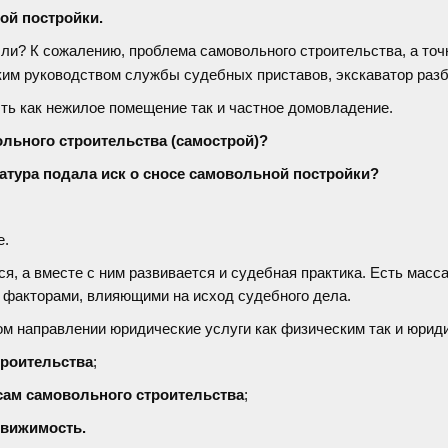
ой постройки.
 ли? К сожалению, проблема самовольного строительства, а то
утким руководством службы судебных приставов, экскаватор раз
ть как нежилое помещение так и частное домовладение.
вольного строительства (самострой)?
ратура подала иск о сносе самовольной постройки?
е.
я, а вместе с ним развивается и судебная практика. Есть масса
 факторами, влияющими на исход судебного дела.
м направлении юридические услуги как физическим так и юрид
троительства
;
сам самовольного строительства
;
движимость
.