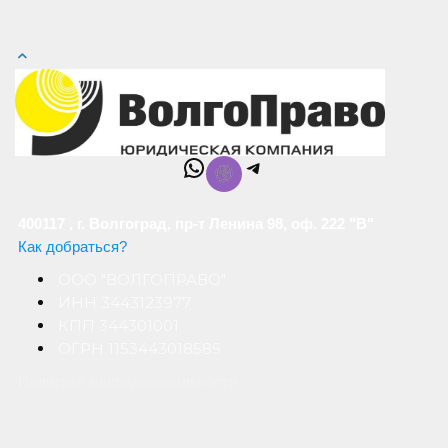
WhatsApp
Telegram
400117 , г. Волгоград, пр-т Ленина 98, оф. 222 "В"
Как добраться?
ООО "ВОЛГОПРАВО"
ИНН 3443123977
КПП 344301001
ОГРН 1153443018585
Политика конфиденциальности
Обработка персональных данных
Все права защищены © ВолгоПраво 2015-2024